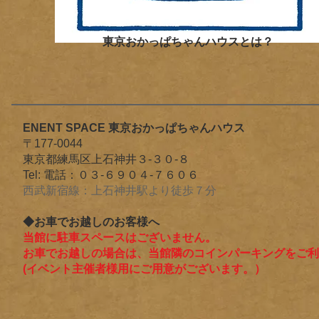
東京おかっぱちゃんハウスとは？
ENENT SPACE
東京おかっぱちゃんハウス
〒177-0044
東京都練馬区上石神井３-３０-８
Tel: 電話：０３-６９０４​-７６０６​
​西武新宿線：上石神井駅より徒歩７分​
◆お車でお越しのお客様へ
当館に駐車スペースはございません。
お車でお越しの場合は、当館隣のコインパーキングをご利
(イベント主催者様用にご用意がございます。）