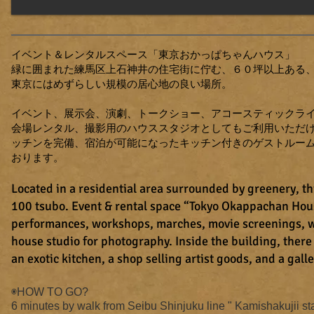
イベント＆レンタルスペース「東京おかっぱちゃんハウス」
緑に囲まれた練馬区上石神井の住宅街に佇む、６０坪以上ある
東京にはめずらしい規模の居心地の良い場所。
イベント、展示会、演劇、トークショー、アコースティックラ
会場レンタル、撮影用のハウススタジオとしてもご利用いただけ
ッチンを完備、宿泊が可能になったキッチン付きのゲストルー
おります。
Located in a residential area surrounded by greenery, thi
100 tsubo. Event & rental space “Tokyo Okappachan House”
performances, workshops, marches, movie screenings, wed
house studio for photography. Inside the building, there 
an exotic kitchen, a shop selling artist goods, and a gal
◉HOW TO GO?
6 minutes by walk from Seibu Shinjuku line " Kamishakujii st